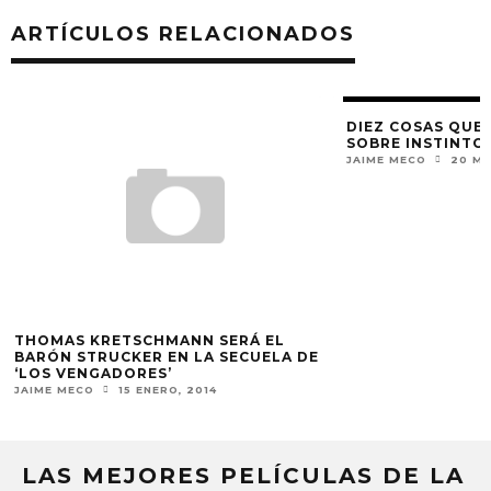
ARTÍCULOS RELACIONADOS
DIEZ COSAS QUE 
SOBRE INSTINTO
JAIME MECO
20 MA
THOMAS KRETSCHMANN SERÁ EL
BARÓN STRUCKER EN LA SECUELA DE
‘LOS VENGADORES’
JAIME MECO
15 ENERO, 2014
LAS MEJORES PELÍCULAS DE LA