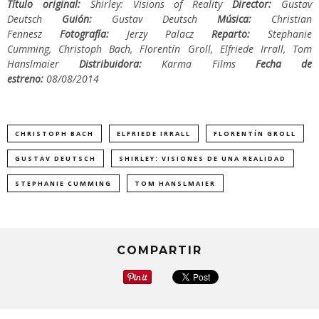
Título original:
Shirley: Visions of Reality
Director:
Gustav
Deutsch
Guión:
Gustav Deutsch
Música:
Christian
Fennesz
Fotografía:
Jerzy Palacz
Reparto:
Stephanie
Cumming, Christoph Bach, Florentín Groll, Elfriede Irrall, Tom
Hanslmaier
Distribuidora:
Karma Films
Fecha de
estreno:
08/08/2014
CHRISTOPH BACH
ELFRIEDE IRRALL
FLORENTÍN GROLL
GUSTAV DEUTSCH
SHIRLEY: VISIONES DE UNA REALIDAD
STEPHANIE CUMMING
TOM HANSLMAIER
COMPARTIR