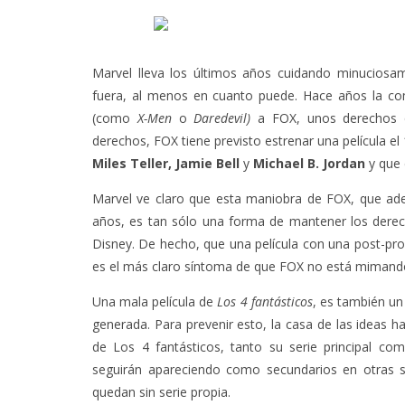
Marvel lleva los últimos años cuidando minuciosa
fuera, al menos en cuanto puede. Hace años la co
(como
X-Men
o
Daredevil)
a FOX, unos derechos q
derechos, FOX tiene previsto estrenar una película el
Miles Teller, Jamie Bell
y
Michael B. Jordan
y que 
Marvel ve claro que esta maniobra de FOX, que ade
años, es tan sólo una forma de mantener los dere
Disney. De hecho, que una película con una post-pr
es el más claro síntoma de que FOX no está mimando
Una mala película de
Los 4 fantásticos
, es también un
generada. Para prevenir esto, la casa de las ideas h
de Los 4 fantásticos, tanto su serie principal co
seguirán apareciendo como secundarios en otras 
quedan sin serie propia.