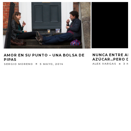
NUNCA ENTRE AM
AMOR EN SU PUNTO – UNA BOLSA DE
AZÚCAR…PERO DE
PIPAS
ALEX VARGAS
3 N
SERGIO MORENO
5 MAYO, 2014