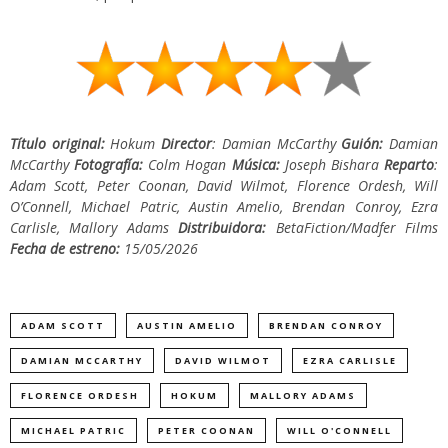
Título original:
Hokum
Director
: Damian McCarthy
Guión:
Damian
McCarthy
Fotografía:
Colm Hogan
Música:
Joseph Bishara
Reparto
:
Adam Scott, Peter Coonan, David Wilmot, Florence Ordesh, Will
O’Connell, Michael Patric, Austin Amelio, Brendan Conroy, Ezra
Carlisle, Mallory Adams
Distribuidora:
BetaFiction/Madfer Films
Fecha de estreno:
15/05/2026
ADAM SCOTT
AUSTIN AMELIO
BRENDAN CONROY
DAMIAN MCCARTHY
DAVID WILMOT
EZRA CARLISLE
FLORENCE ORDESH
HOKUM
MALLORY ADAMS
MICHAEL PATRIC
PETER COONAN
WILL O'CONNELL