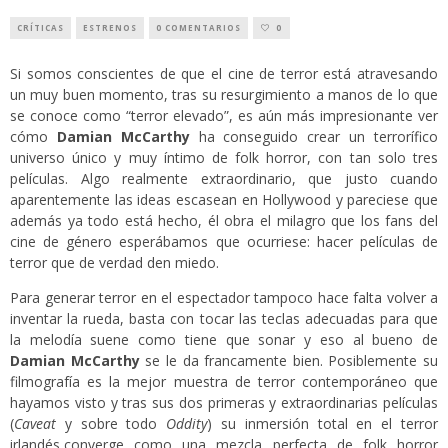
CRÍTICAS
ESTRENOS
0 COMENTARIOS
0
Si somos conscientes de que el cine de terror está atravesando
un muy buen momento, tras su resurgimiento a manos de lo que
se conoce como “terror elevado”, es aún más impresionante ver
cómo
Damian McCarthy
ha conseguido crear un terrorífico
universo único y muy íntimo de folk horror, con tan solo tres
películas. Algo realmente extraordinario, que justo cuando
aparentemente las ideas escasean en Hollywood y pareciese que
además ya todo está hecho, él obra el milagro que los fans del
cine de género esperábamos que ocurriese: hacer películas de
terror que de verdad den miedo.
Para generar terror en el espectador tampoco hace falta volver a
inventar la rueda, basta con tocar las teclas adecuadas para que
la melodía suene como tiene que sonar y eso al bueno de
Damian McCarthy
se le da francamente bien. Posiblemente su
filmografía es la mejor muestra de terror contemporáneo que
hayamos visto y tras sus dos primeras y extraordinarias películas
(
Caveat
y sobre todo
Oddity
) su inmersión total en el terror
irlandés,converge como una mezcla perfecta de folk horror