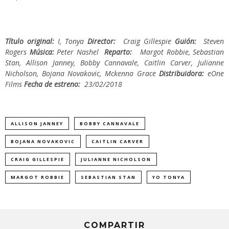
Título original:
I, Tonya
Director:
Craig Gillespie
Guión:
Steven
Rogers
Música:
Peter Nashel
Reparto:
Margot Robbie, Sebastian
Stan, Allison Janney, Bobby Cannavale, Caitlin Carver, Julianne
Nicholson, Bojana Novakovic, Mckenna Grace
Distribuidora:
eOne
Films
Fecha de estreno:
23/02/2018
ALLISON JANNEY
BOBBY CANNAVALE
BOJANA NOVAKOVIC
CAITLIN CARVER
CRAIG GILLESPIE
JULIANNE NICHOLSON
MARGOT ROBBIE
SEBASTIAN STAN
YO TONYA
COMPARTIR