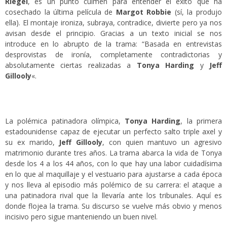
Riegel
, es un punto culmen para entender el éxito que ha
cosechado la última película de
Margot Robbie
(sí, la produjo
ella). El montaje ironiza, subraya, contradice, divierte pero ya nos
avisan desde el principio. Gracias a un texto inicial se nos
introduce en lo abrupto de la trama: “Basada en entrevistas
desprovistas de ironía, completamente contradictorias y
absolutamente ciertas realizadas a
Tonya Harding
y
Jeff
Gillooly
«.
La polémica patinadora olímpica,
Tonya Harding
, la primera
estadounidense capaz de ejecutar un perfecto salto triple axel y
su ex marido,
Jeff Gillooly
, con quien mantuvo un agresivo
matrimonio durante tres años. La trama abarca la vida de Tonya
desde los 4 a los 44 años, con lo que hay una labor cuidadísima
en lo que al maquillaje y el vestuario para ajustarse a cada época
y nos lleva al episodio más polémico de su carrera: el ataque a
una patinadora rival que la llevaría ante los tribunales. Aquí es
donde flojea la trama. Su discurso se vuelve más obvio y menos
incisivo pero sigue manteniendo un buen nivel.