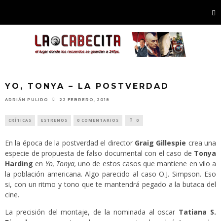
YO, TONYA – LA POSTVERDAD
ADRIÁN PULIDO
22 FEBRERO, 2018
CRÍTICAS
ESTRENOS
0 COMENTARIOS
0
En la época de la postverdad el director
Graig Gillespie
crea una
especie de propuesta de falso documental con el caso de
Tonya
Harding
en
Yo, Tonya,
uno de estos casos que mantiene en vilo a
la población americana. Algo parecido al caso O.J. Simpson. Eso
si, con un ritmo y tono que te mantendrá pegado a la butaca del
cine.
La precisión del montaje, de la nominada al oscar
Tatiana S.