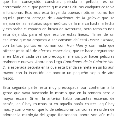
que han conseguido construir, película a película, es un
entramado en el que parece que a estas alturas cualquier cosa va
a funcionar. Esto nos está trayendo buenas noticias, como fue
aquella primera entrega de
Guardianes de la galaxia
que se
alejaba de las historias superheróicas de la marca hasta la fecha
y exploraba el espacio en busca de aventuras, pero también nos
está dejando, para el que escribe estas líneas, filmes de un
esquema que ya empieza a ser cansino: ahí está
Doctor Extraño
,
con tantos puntos en común con
Iron Man
y con nada que
ofrecer (más allá de efectos especiales) que te hace preguntarte
si en Marvel cada vez se preocupan menos por hacer películas
realmente nuevas. Ahora nos llega
Guardianes de la Galaxia: Vol.
2
, la esperada secuela en la que esta banda se mete en un lío aún
mayor con la intención de aportar un pequeño soplo de aire
fresco.
Esta segunda parte está muy preocupada por contentar a la
gente que vaya buscando lo mismo que en la primera pero a
mayor escala. Si en la anterior había bastantes escenas de
acción, aquí hay muchas; si en aquella había chistes, aquí hay
más; y como vieron que lo de seleccionar canciones en orden de
adornar la mitología del grupo funcionaba, ahora son aún más