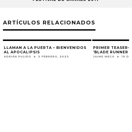
ARTÍCULOS RELACIONADOS
LLAMAN A LA PUERTA – BIENVENIDOS
PRIMER TEASER-T
AL APOCALIPSIS
‘BLADE RUNNER 2
ADRIÁN PULIDO
3 FEBRERO, 2023
JAIME MECO
19 DI