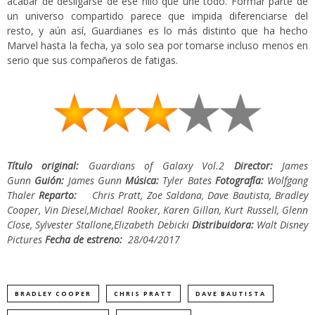
acabar de desligarse de ese hilo que une todo. Formar parte de
un universo compartido parece que impida diferenciarse del
resto, y aún así, Guardianes es lo más distinto que ha hecho
Marvel hasta la fecha, ya solo sea por tomarse incluso menos en
serio que sus compañeros de fatigas.
Título original:
Guardians of Galaxy Vol.2
Director:
James
Gunn
Guión:
James Gunn
Música:
Tyler Bates
Fotografía:
Wolfgang
Thaler
Reparto:
Chris Pratt, Zoe Saldana, Dave Bautista, Bradley
Cooper, Vin Diesel,Michael Rooker, Karen Gillan, Kurt Russell, Glenn
Close, Sylvester Stallone,Elizabeth Debicki
Distribuidora:
Walt Disney
Pictures
Fecha de estreno:
28/04/2017
BRADLEY COOPER
CHRIS PRATT
DAVE BAUTISTA