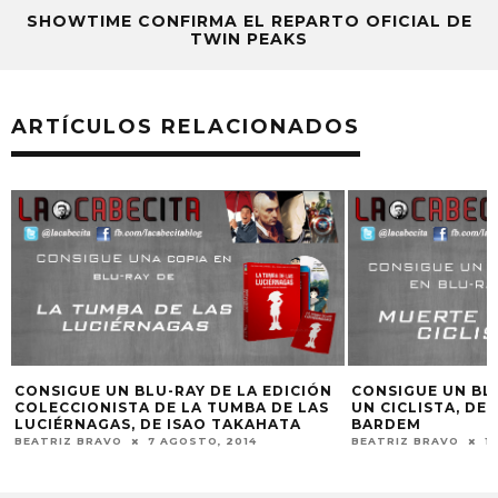
SHOWTIME CONFIRMA EL REPARTO OFICIAL DE
TWIN PEAKS
ARTÍCULOS RELACIONADOS
CONSIGUE UN BLU-RAY DE LA EDICIÓN
CONSIGUE UN BL
COLECCIONISTA DE LA TUMBA DE LAS
UN CICLISTA, DE
LUCIÉRNAGAS, DE ISAO TAKAHATA
BARDEM
BEATRIZ BRAVO
7 AGOSTO, 2014
BEATRIZ BRAVO
15