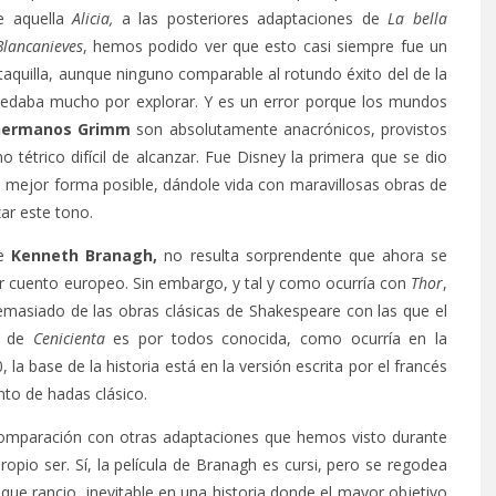
e aquella
Alicia,
a las posteriores adaptaciones de
La bella
Blancanieves
, hemos podido ver que esto casi siempre fue un
aquilla, aunque ninguno comparable al rotundo éxito del de la
 quedaba mucho por explorar. Y es un error porque los mundos
hermanos Grimm
son absolutamente anacrónicos, provistos
tétrico difícil de alcanzar. Fue Disney la primera que se dio
 la mejor forma posible, dándole vida con maravillosas obras de
ar este tono.
de
Kenneth Branagh,
no resulta sorprendente que ahora se
ar cuento europeo. Sin embargo, y tal y como ocurría con
Thor
,
demasiado de las obras clásicas de Shakespeare con las que el
ia de
Cenicienta
es por todos conocida, como ocurría en la
 la base de la historia está en la versión escrita por el francés
nto de hadas clásico.
omparación con otras adaptaciones que hemos visto durante
opio ser. Sí, la película de Branagh es cursi, pero se regodea
toque rancio, inevitable en una historia donde el mayor objetivo