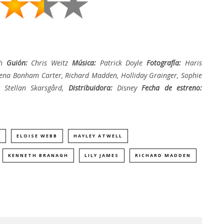
gh
Guión:
Chris Weitz
Música:
Patrick Doyle
Fotografía:
Haris
elena Bonham Carter, Richard Madden, Holliday Grainger, Sophie
, Stellan Skarsgård,
Distribuidora:
Disney
Fecha de estreno:
I
ELOISE WEBB
HAYLEY ATWELL
KENNETH BRANAGH
LILY JAMES
RICHARD MADDEN