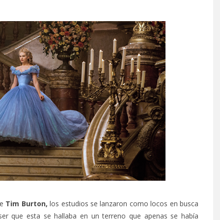
de
Tim Burton,
los estudios se lanzaron como locos en busca
 ser que esta se hallaba en un terreno que apenas se había