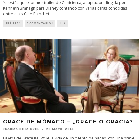
Ya está aquí el primer tráiler de Cenicienta, adaptación dirigida por
Kenneth Branagh para Disney contando con varias caras conocidas,
entre ellas Cate Blanchet
...
TRÁILERS
0 COMENTARIOS
0
GRACE DE MÓNACO – ¿GRACE O GRACIA?
JUANMA DE MIGUEL
20 MAYO, 2014
La vida de Grace Kelly fue la vida de un cuento de hadas, con una breve