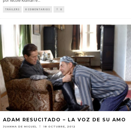
por Nicole Kidman e
...
TRÁILERS
0 COMENTARIOS
0
ADAM RESUCITADO – LA VOZ DE SU AMO
JUANMA DE MIGUEL
18 OCTUBRE, 2012