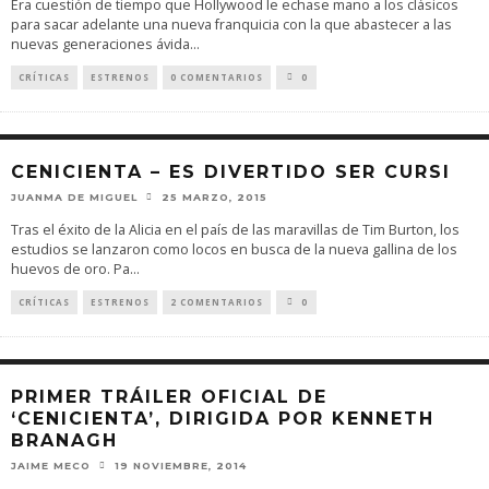
Era cuestión de tiempo que Hollywood le echase mano a los clásicos
para sacar adelante una nueva franquicia con la que abastecer a las
nuevas generaciones ávida
...
CRÍTICAS
ESTRENOS
0 COMENTARIOS
0
CENICIENTA – ES DIVERTIDO SER CURSI
JUANMA DE MIGUEL
25 MARZO, 2015
Tras el éxito de la Alicia en el país de las maravillas de Tim Burton, los
estudios se lanzaron como locos en busca de la nueva gallina de los
huevos de oro. Pa
...
CRÍTICAS
ESTRENOS
2 COMENTARIOS
0
PRIMER TRÁILER OFICIAL DE
‘CENICIENTA’, DIRIGIDA POR KENNETH
BRANAGH
JAIME MECO
19 NOVIEMBRE, 2014