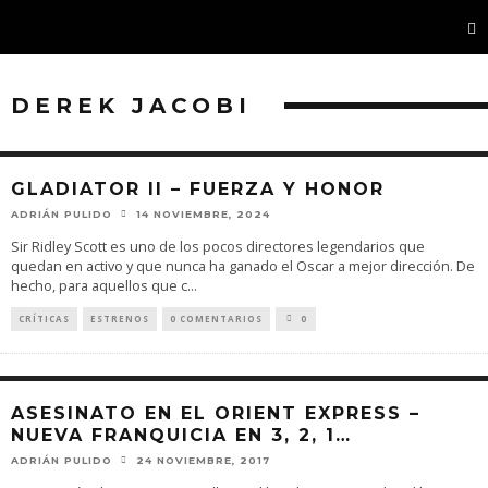
DEREK JACOBI
GLADIATOR II – FUERZA Y HONOR
ADRIÁN PULIDO
14 NOVIEMBRE, 2024
Sir Ridley Scott es uno de los pocos directores legendarios que
quedan en activo y que nunca ha ganado el Oscar a mejor dirección. De
hecho, para aquellos que c
...
CRÍTICAS
ESTRENOS
0 COMENTARIOS
0
ASESINATO EN EL ORIENT EXPRESS –
NUEVA FRANQUICIA EN 3, 2, 1…
ADRIÁN PULIDO
24 NOVIEMBRE, 2017