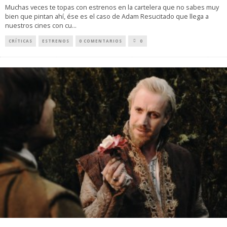
Muchas veces te topas con estrenos en la cartelera que no sabes muy
bien que pintan ahí, ése es el caso de Adam Resucitado que llega a
nuestros cines con cu
...
CRÍTICAS
ESTRENOS
0 COMENTARIOS
0