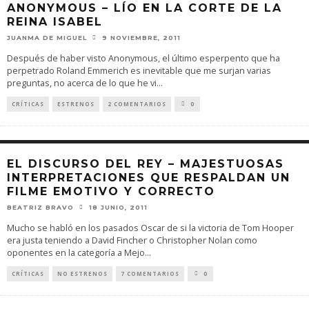
ANONYMOUS – LÍO EN LA CORTE DE LA
REINA ISABEL
JUANMA DE MIGUEL
9 NOVIEMBRE, 2011
Después de haber visto Anonymous, el último esperpento que ha
perpetrado Roland Emmerich es inevitable que me surjan varias
preguntas, no acerca de lo que he vi
...
CRÍTICAS
ESTRENOS
2 COMENTARIOS
0
EL DISCURSO DEL REY – MAJESTUOSAS
INTERPRETACIONES QUE RESPALDAN UN
FILME EMOTIVO Y CORRECTO
BEATRIZ BRAVO
18 JUNIO, 2011
Mucho se habló en los pasados Oscar de si la victoria de Tom Hooper
era justa teniendo a David Fincher o Christopher Nolan como
oponentes en la categoría a Mejo
...
CRÍTICAS
NO ESTRENOS
7 COMENTARIOS
0