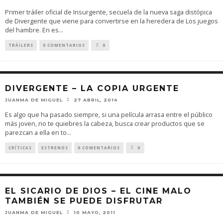
Primer tráiler oficial de Insurgente, secuela de la nueva saga distópica
de Divergente que viene para convertirse en la heredera de Los juegos
del hambre. En es
...
TRÁILERS
0 COMENTARIOS
0
DIVERGENTE – LA COPIA URGENTE
JUANMA DE MIGUEL
27 ABRIL, 2014
Es algo que ha pasado siempre, si una película arrasa entre el público
más joven, no te quiebres la cabeza, busca crear productos que se
parezcan a ella en to
...
CRÍTICAS
ESTRENOS
0 COMENTARIOS
0
EL SICARIO DE DIOS – EL CINE MALO
TAMBIÉN SE PUEDE DISFRUTAR
JUANMA DE MIGUEL
10 MAYO, 2011