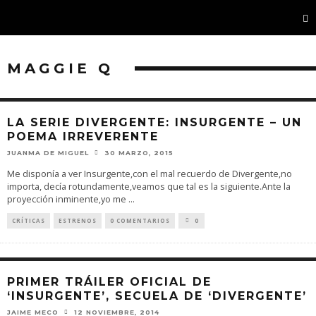
MAGGIE Q
LA SERIE DIVERGENTE: INSURGENTE – UN
POEMA IRREVERENTE
JUANMA DE MIGUEL
30 MARZO, 2015
Me disponía a ver Insurgente,con el mal recuerdo de Divergente,no
importa, decía rotundamente,veamos que tal es la siguiente.Ante la
proyección inminente,yo me
...
CRÍTICAS
ESTRENOS
0 COMENTARIOS
0
PRIMER TRÁILER OFICIAL DE
‘INSURGENTE’, SECUELA DE ‘DIVERGENTE’
JAIME MECO
12 NOVIEMBRE, 2014