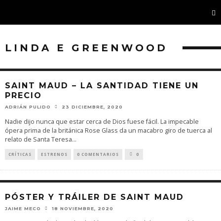
LINDA E GREENWOOD
SAINT MAUD – LA SANTIDAD TIENE UN
PRECIO
ADRIÁN PULIDO
23 DICIEMBRE, 2020
Nadie dijo nunca que estar cerca de Dios fuese fácil. La impecable
ópera prima de la británica Rose Glass da un macabro giro de tuerca al
relato de Santa Teresa
...
CRÍTICAS
ESTRENOS
0 COMENTARIOS
0
PÓSTER Y TRÁILER DE SAINT MAUD
JAIME MECO
18 NOVIEMBRE, 2020