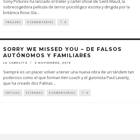
Sony Pictures ha lanzado el tráiler y cartel oficial de Saint Maud, la
sobrecogedora película de terror psicológico escrita y dirigida por la
británica Rose Gla
...
TRÁILERS
0 COMENTARIOS
0
SORRY WE MISSED YOU – DE FALSOS
AUTÓNOMOS Y FAMILIARES
LA CABECITA
3 NOVIEMBRE, 2019
Siempre es un placer volver a tener una nueva obra de un tándem tan
poderoso como el que forman Ken Loach y el guionista Paul Laverty,
que ha creado dos Palmas
...
CRÍTICAS
ESTRENOS
0 COMENTARIOS
0