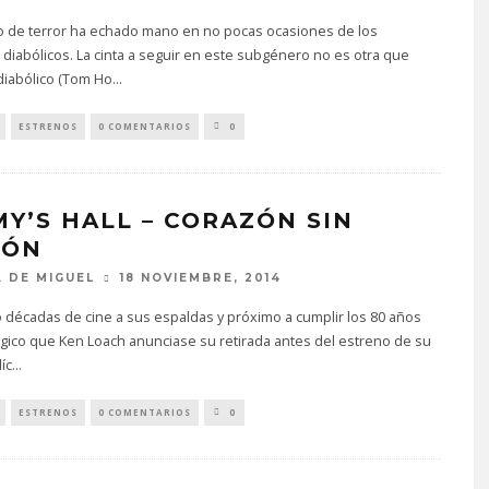
o de terror ha echado mano en no pocas ocasiones de los
iabólicos. La cinta a seguir en este subgénero no es otra que
iabólico (Tom Ho
...
ESTRENOS
0 COMENTARIOS
0
MY’S HALL – CORAZÓN SIN
IÓN
 DE MIGUEL
18 NOVIEMBRE, 2014
 décadas de cine a sus espaldas y próximo a cumplir los 80 años
ógico que Ken Loach anunciase su retirada antes del estreno de su
íc
...
ESTRENOS
0 COMENTARIOS
0