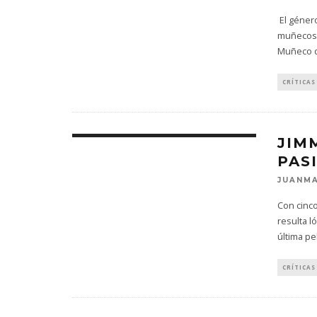
El géner
muñecos d
Muñeco d
CRÍTICAS
JIM
PAS
JUANMA
Con cinco
resulta l
última pel
CRÍTICAS