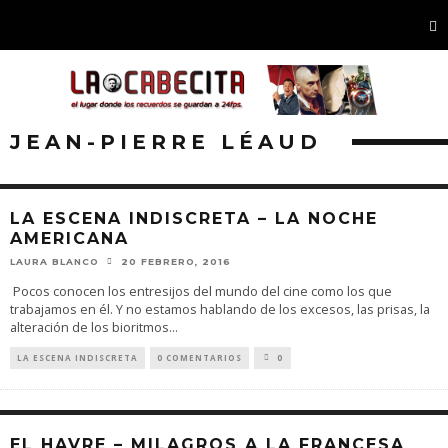
JEAN-PIERRE LÉAUD
LA ESCENA INDISCRETA – LA NOCHE
AMERICANA
LAURA BLANCO
20 FEBRERO, 2016
Pocos conocen los entresijos del mundo del cine como los que
trabajamos en él. Y no estamos hablando de los excesos, las prisas, la
alteración de los bioritmos
...
LA ESCENA INDISCRETA
0 COMENTARIOS
0
EL HAVRE – MILAGROS A LA FRANCESA