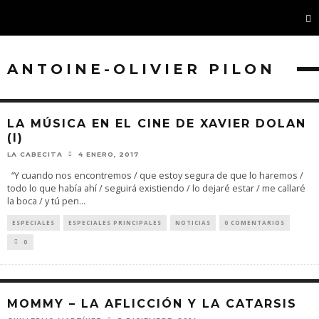
ANTOINE-OLIVIER PILON
LA MÚSICA EN EL CINE DE XAVIER DOLAN
(I)
LA CABECITA
4 ENERO, 2017
“Y cuando nos encontremos / que estoy segura de que lo haremos /
todo lo que había ahí / seguirá existiendo / lo dejaré estar / me callaré
la boca / y tú pen
...
ESPECIALES
ESPECIALES PRINCIPALES
NOTICIAS
0 COMENTARIOS
0
MOMMY – LA AFLICCIÓN Y LA CATARSIS