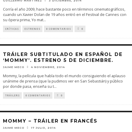
GUILLERMO MARTÍNEZ
3 DICIEMBRE, 2014
Corría el año 2009, hace bastante poco en términos cinematográficos,
cuando un Xavier Dolan de 19 años entró en el Festival de Cannes con
su ópera prima, Yo mat
...
CRÍTICAS
ESTRENOS
0 COMENTARIOS
0
TRÁILER SUBTITULADO EN ESPAÑOL DE
‘MOMMY’. ESTRENO 5 DE DICIEMBRE.
JAIME MECO
4 NOVIEMBRE, 2014
Mommy, la película que habla todo el mundo consiguiendo el aplauso
unánime de prensa (que la pudimos ver en San Sebastián) y público
por donde pasa, enseña su t
...
TRÁILERS
0 COMENTARIOS
0
MOMMY – TRÁILER EN FRANCÉS
JAIME MECO
17 JULIO, 2014