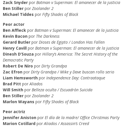
Zack Snyder
por
Batman v Superman: El amanecer de la justicia
Ben Stiller
por
Zoolander 2
Michael Tiddes
por
Fifty Shades of Black
Peor actor
Ben Affleck
por
Batman v Superman: El amanecer de la justicia
Kevin Bacon
por
The Darkness
Gerard Butler
por
Dioses de Egipto / London Has Fallen
Henry Cavill
por
Batman v Superman: El amanecer de la justicia
Dinesh D’Souza
por
Hillary’s America: The Secret History of the
Democratic Party
Robert De Niro
por
Dirty Grandpa
Zac Efron
por
Dirty Grandpa / Mike y Dave buscan rollo serio
Liam Hemsworth
por
Independence Day: Contraataque
Brad Pitt
por
Aliados
Will Smith
por
Belleza oculta / Escuadrón Suicida
Ben Stiller
por
Zoolander 2
Marlon Wayans
por
Fifty Shades of Black
Peor actriz
Jennifer Aniston
por
El día de la madre/ Office Christmas Party
Marion Cotillard
por
Aliados / Assassin’s Creed