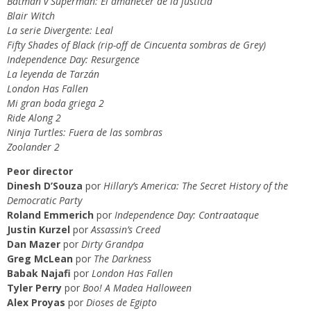
Batman v Superman: El amanecer de la justicia
Blair Witch
La serie Divergente: Leal
Fifty Shades of Black (rip-off de Cincuenta sombras de Grey)
Independence Day: Resurgence
La leyenda de Tarzán
London Has Fallen
Mi gran boda griega 2
Ride Along 2
Ninja Turtles: Fuera de las sombras
Zoolander 2
Peor director
Dinesh D’Souza
por
Hillary’s America: The Secret History of the
Democratic Party
Roland Emmerich
por
Independence Day: Contraataque
Justin Kurzel
por
Assassin’s Creed
Dan Mazer
por
Dirty Grandpa
Greg McLean
por
The Darkness
Babak Najafi
por
London Has Fallen
Tyler Perry
por
Boo! A Madea Halloween
Alex Proyas
por
Dioses de Egipto