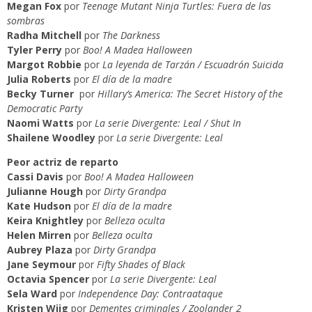
Megan Fox
por
Teenage Mutant Ninja Turtles: Fuera de las
sombras
Radha Mitchell
por
The Darkness
Tyler Perry
por
Boo! A Madea Halloween
Margot Robbie
por
La leyenda de Tarzán / Escuadrón Suicida
Julia Roberts
por
El día de la madre
Becky Turner
por
Hillary’s America: The Secret History of the
Democratic Party
Naomi Watts
por
La serie Divergente: Leal
/ Shut In
Shailene Woodley
por
La serie Divergente: Leal
Peor actriz de reparto
Cassi Davis
por
Boo! A Madea Halloween
Julianne Hough
por
Dirty Grandpa
Kate Hudson
por
El día de la madre
Keira Knightley
por
Belleza oculta
Helen Mirren
por
Belleza oculta
Aubrey Plaza
por
Dirty Grandpa
Jane Seymour
por
Fifty Shades of Black
Octavia Spencer
por
La serie Divergente: Leal
Sela Ward
por
Independence Day: Contraataque
Kristen Wiig
por
Dementes criminales / Zoolander 2