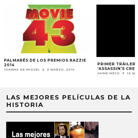
E
PALMARÉS DE LOS PREMIOS RAZZIE
PRIMER TRÁILER 
2014
‘ASSASSIN’S CREE
JUANMA DE MIGUEL
2 MARZO, 2014
JAIME MECO
12 MA
LAS MEJORES PELÍCULAS DE LA
HISTORIA