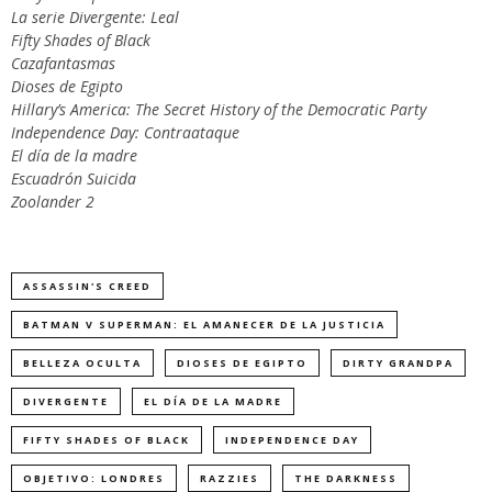
La serie Divergente: Leal
Fifty Shades of Black
Cazafantasmas
Dioses de Egipto
Hillary’s America: The Secret History of the Democratic Party
Independence Day: Contraataque
El día de la madre
Escuadrón Suicida
Zoolander 2
ASSASSIN'S CREED
BATMAN V SUPERMAN: EL AMANECER DE LA JUSTICIA
BELLEZA OCULTA
DIOSES DE EGIPTO
DIRTY GRANDPA
DIVERGENTE
EL DÍA DE LA MADRE
FIFTY SHADES OF BLACK
INDEPENDENCE DAY
OBJETIVO: LONDRES
RAZZIES
THE DARKNESS