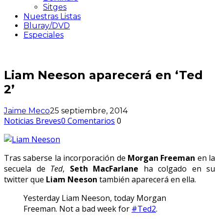
Sitges
Nuestras Listas
Bluray/DVD
Especiales
Liam Neeson aparecerá en ‘Ted
2’
Jaime Meco
25 septiembre, 2014
Noticias Breves
0 Comentarios
0
Tras saberse la incorporación de
Morgan Freeman
en la
secuela de
Ted
,
Seth MacFarlane
ha colgado en su
twitter que
Liam Neeson
también aparecerá en ella.
Yesterday Liam Neeson, today Morgan
Freeman. Not a bad week for
#Ted2
.