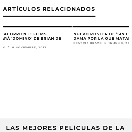
ARTÍCULOS RELACIONADOS
NUEVO PÓSTER DE ‘SIN CITY: UNA
AN DE
DAMA POR LA QUE MATAR’
BEATRIZ BRAVO
16 JULIO, 2014
LUPITA
CHRISTI
‘STAR W
JAIME ME
LAS MEJORES PELÍCULAS DE LA