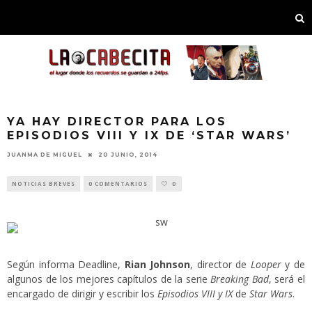
YA HAY DIRECTOR PARA LOS
EPISODIOS VIII Y IX DE ‘STAR WARS’
JUANMA DE MIGUEL
20 JUNIO, 2014
NOTICIAS BREVES
0 COMENTARIOS
0
Según informa Deadline,
Rian Johnson
, director de
Looper
y de
algunos de los mejores capítulos de la serie
Breaking Bad
, será el
encargado de dirigir y escribir los
Episodios VIII y IX
de
Star Wars
.