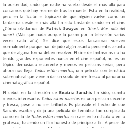
la posteridad, dado que nadie ha vuelto desde el más allá para
contarnos qué hay realmente tras la muerte. Esto en la realidad,
pero en la ficción el topicazo de que alguien vuelve como un
fantasma desde el más allá ha sido bastante usado en el cine.
¿Cómo olvidarnos de
Patrick Swayze
en
Ghost: Más allá del
amor
? (Más que nada porque la pasan por la televisión varias
veces cada año). Se dice que estos fantasmas vuelven
normalmente porque han dejado algún asunto pendiente, asunto
que de alguna forma deben resolver. El cine de fantasmas no ha
tenido grandes exponentes nunca en el cine español, no es un
tópico demasiado recurrente y menos en películas serias, pero
ahora nos llega
Todos están muertos
, una película con temática
sobrenatural que viene a dar un soplo de aire fresco al panorama
cinematográfico español.
El debut en la dirección de
Beatriz Sanchís
ha sido, cuanto
menos, interesante.
Todos están muertos
es una película decente
y fresca, pese a no ser brillante. Es plausible el hecho de que
Sanchís escriba y dirija una película de temática tan complicada
como es la de
Todos están muertos
sin caer en lo ridículo o en lo
grotesco, haciendo un film honesto de principio a fin. A pesar de