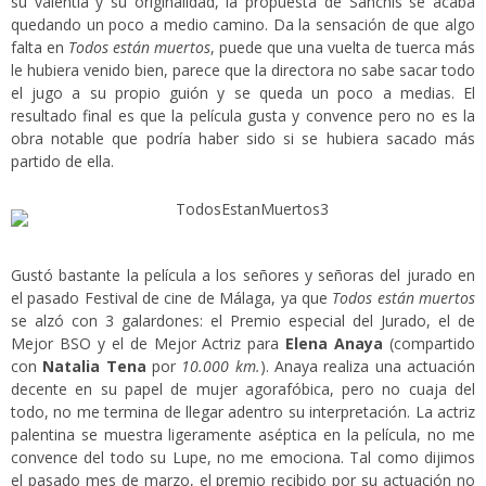
su valentía y su originalidad, la propuesta de Sanchís se acaba
quedando un poco a medio camino. Da la sensación de que algo
falta en
Todos están muertos
, puede que una vuelta de tuerca más
le hubiera venido bien, parece que la directora no sabe sacar todo
el jugo a su propio guión y se queda un poco a medias. El
resultado final es que la película gusta y convence pero no es la
obra notable que podría haber sido si se hubiera sacado más
partido de ella.
Gustó bastante la película a los señores y señoras del jurado en
el pasado Festival de cine de Málaga, ya que
Todos están muertos
se alzó con 3 galardones: el Premio especial del Jurado, el de
Mejor BSO y el de Mejor Actriz para
Elena Anaya
(compartido
con
Natalia Tena
por
10.000 km.
). Anaya realiza una actuación
decente en su papel de mujer agorafóbica, pero no cuaja del
todo, no me termina de llegar adentro su interpretación. La actriz
palentina se muestra ligeramente aséptica en la película, no me
convence del todo su Lupe, no me emociona. Tal como dijimos
el pasado mes de marzo, el premio recibido por su actuación no