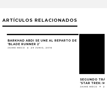
ARTÍCULOS RELACIONADOS
BARKHAD ABDI SE UNE AL REPARTO DE
‘BLADE RUNNER 2’
JAIME MECO
29 JUNIO, 2016
SEGUNDO TRÁILE
‘STAR TREK: MÁS 
JAIME MECO
25 MA