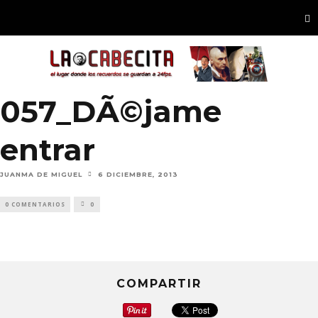
057_DÃ©jame
entrar
JUANMA DE MIGUEL
6 DICIEMBRE, 2013
0 COMENTARIOS
0
COMPARTIR