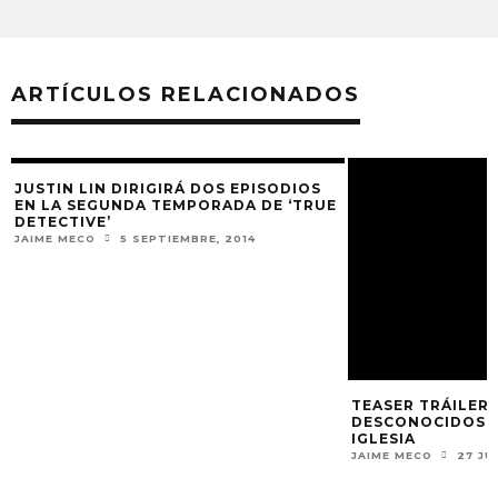
ARTÍCULOS RELACIONADOS
JUSTIN LIN DIRIGIRÁ DOS EPISODIOS
TEASER TRÁILER 
EN LA SEGUNDA TEMPORADA DE ‘TRUE
DESCONOCIDOS’ 
DETECTIVE’
IGLESIA
JAIME MECO
5 SEPTIEMBRE, 2014
JAIME MECO
27 JU