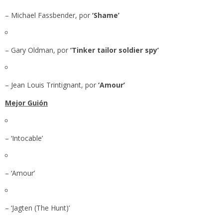
– Michael Fassbender, por
‘Shame’
– Gary Oldman, por
‘Tinker tailor soldier spy’
– Jean Louis Trintignant, por
‘Amour’
Mejor Guión
– ‘Intocable’
– ‘Amour’
– ‘Jagten (The Hunt)’