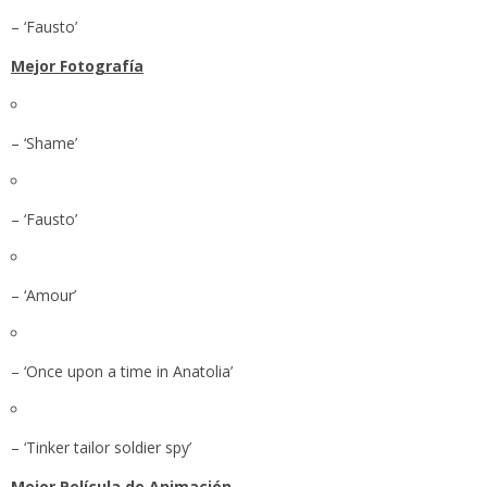
– ‘Fausto’
Mejor Fotografía
– ‘Shame’
– ‘Fausto’
– ‘Amour’
– ‘Once upon a time in Anatolia’
– ‘Tinker tailor soldier spy’
Mejor Película de Animación