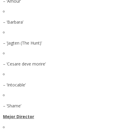
– ‘Amour’
– ‘Barbara’
– ‘Jagten (The Hunt)’
– ‘Cesare deve morire’
– ‘Intocable’
– ‘Shame’
Mejor Director