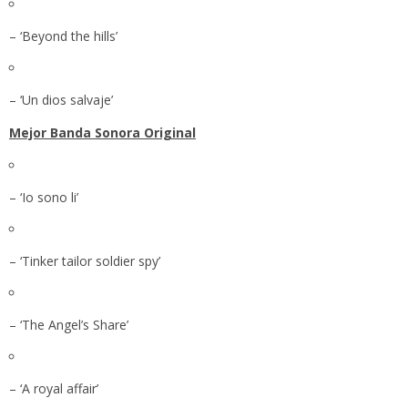
– ‘Beyond the hills’
– ‘Un dios salvaje’
Mejor Banda Sonora Original
– ‘Io sono li’
– ‘Tinker tailor soldier spy’
– ‘The Angel’s Share’
– ‘A royal affair’