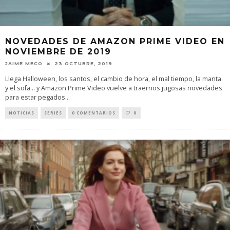
NOVEDADES DE AMAZON PRIME VIDEO EN
NOVIEMBRE DE 2019
JAIME MECO
23 OCTUBRE, 2019
Llega Halloween, los santos, el cambio de hora, el mal tiempo, la manta
y el sofa... y Amazon Prime Video vuelve a traernos jugosas novedades
para estar pegados
...
NOTICIAS
SERIES
0 COMENTARIOS
0