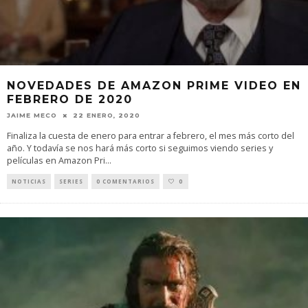
NOVEDADES DE AMAZON PRIME VIDEO EN
FEBRERO DE 2020
JAIME MECO
22 ENERO, 2020
Finaliza la cuesta de enero para entrar a febrero, el mes más corto del
año. Y todavía se nos hará más corto si seguimos viendo series y
películas en Amazon Pri
...
NOTICIAS
SERIES
0 COMENTARIOS
0