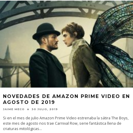
NOVEDADES DE AMAZON PRIME VIDEO EN
AGOSTO DE 2019
JAIME MECO
30 JULIO, 2019
Si en el mes de julio Amazon Prime Video estrenaba la sátira The Boys,
este mes de agosto nos trae Carnival Row, serie fantástica llena de
criaturas mitológicas
...