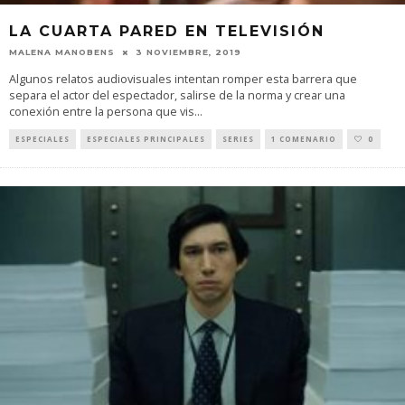
LA CUARTA PARED EN TELEVISIÓN
MALENA MANOBENS
3 NOVIEMBRE, 2019
Algunos relatos audiovisuales intentan romper esta barrera que
separa el actor del espectador, salirse de la norma y crear una
conexión entre la persona que vis
...
ESPECIALES
ESPECIALES PRINCIPALES
SERIES
1 COMENARIO
0