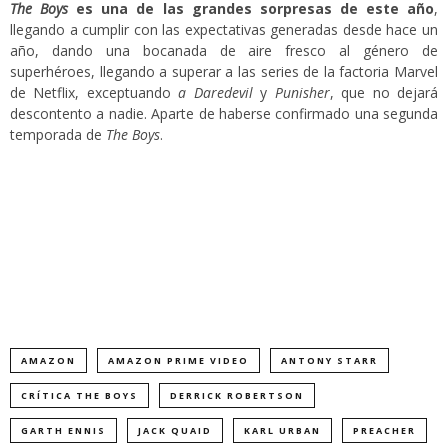
The Boys
es una de las grandes sorpresas de este año
,
llegando a cumplir con las expectativas generadas desde hace un
año, dando una bocanada de aire fresco al género de
superhéroes, llegando a superar a las series de la factoria Marvel
de Netflix, exceptuando
a Daredevil
y
Punisher
, que no dejará
descontento a nadie. Aparte de haberse confirmado una segunda
temporada de
The Boys
.
AMAZON
AMAZON PRIME VIDEO
ANTONY STARR
CRÍTICA THE BOYS
DERRICK ROBERTSON
GARTH ENNIS
JACK QUAID
KARL URBAN
PREACHER