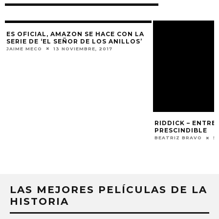
ES OFICIAL, AMAZON SE HACE CON LA
RIDDICK – ENTRE
SERIE DE ‘EL SEÑOR DE LOS ANILLOS’
PRESCINDIBLE
JAIME MECO
13 NOVIEMBRE, 2017
BEATRIZ BRAVO
5
N
LAS MEJORES PELÍCULAS DE LA
HISTORIA