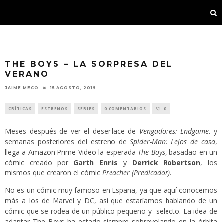
THE BOYS – LA SORPRESA DEL
VERANO
JAIME MECO
15 AGOSTO, 2019
CRÍTICAS
ESTRENOS
SERIES
0 COMENTARIOS
0
Meses después de ver el desenlace de
Vengadores: Endgame
. y
semanas posteriores del estreno de
Spider-Man: Lejos de casa
,
llega a
Amazon Prime Video
la esperada
The Boys
, basadao en un
cómic creado por
Garth Ennis
y
Derrick Robertson
, los
mismos que crearon el cómic
Preacher (Predicador)
.
No es un cómic muy famoso en España, ya que aquí conocemos
más a los de Marvel y DC, así que estaríamos hablando de un
cómic que se rodea de un público pequeño y selecto. La idea de
adaptar The Boys ha estado siempre sobrevolando en la órbita