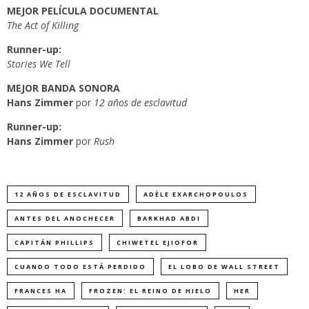
MEJOR PELÍCULA DOCUMENTAL
The Act of Killing
Runner-up:
Stories We Tell
MEJOR BANDA SONORA
Hans Zimmer
por
12 años de esclavitud
Runner-up:
Hans Zimmer
por
Rush
12 AÑOS DE ESCLAVITUD
ADÈLE EXARCHOPOULOS
ANTES DEL ANOCHECER
BARKHAD ABDI
CAPITÁN PHILLIPS
CHIWETEL EJIOFOR
CUANDO TODO ESTÁ PERDIDO
EL LOBO DE WALL STREET
FRANCES HA
FROZEN: EL REINO DE HIELO
HER