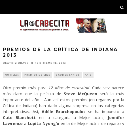
PREMIOS DE LA CRÍTICA DE INDIANA
2013
BEATRIZ BRAVO
16 DICIEMBRE, 2013
NOTICIAS
PREMIOS DE CINE
0 COMENTARIOS
0
Otro premio más para
12 años de esclavitud
. Cada vez parece
más claro que la película de
Steve McQueen
será la más
importante del año… Aún así estos premios (entregados por la
Crítica de Indiana) han dado alguna sorpresa en las categorías
interpretativas. Así,
Adèle Exarchopoulos
se ha impuesto a
Cate Blanchett
en la categoría a Mejor actriz,
Jennifer
Lawrence
a
Lupita Nyong’o
en la de Mejor actriz de reparto y