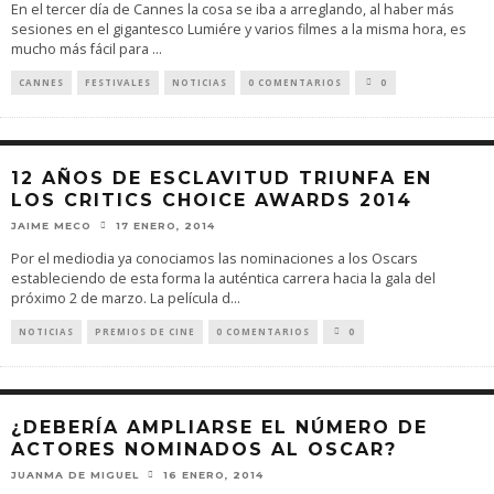
En el tercer día de Cannes la cosa se iba a arreglando, al haber más
sesiones en el gigantesco Lumiére y varios filmes a la misma hora, es
mucho más fácil para
...
CANNES
FESTIVALES
NOTICIAS
0 COMENTARIOS
0
12 AÑOS DE ESCLAVITUD TRIUNFA EN
LOS CRITICS CHOICE AWARDS 2014
JAIME MECO
17 ENERO, 2014
Por el mediodia ya conociamos las nominaciones a los Oscars
estableciendo de esta forma la auténtica carrera hacia la gala del
próximo 2 de marzo. La película d
...
NOTICIAS
PREMIOS DE CINE
0 COMENTARIOS
0
¿DEBERÍA AMPLIARSE EL NÚMERO DE
ACTORES NOMINADOS AL OSCAR?
JUANMA DE MIGUEL
16 ENERO, 2014