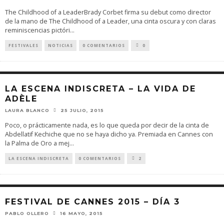
The Childhood of a LeaderBrady Corbet firma su debut como director
de la mano de The Childhood of a Leader, una cinta oscura y con claras
reminiscencias pictóri
...
FESTIVALES
NOTICIAS
0 COMENTARIOS
0
LA ESCENA INDISCRETA – LA VIDA DE
ADÈLE
LAURA BLANCO
25 JULIO, 2015
Poco, o prácticamente nada, es lo que queda por decir de la cinta de
Abdellatif Kechiche que no se haya dicho ya. Premiada en Cannes con
la Palma de Oro a mej
...
LA ESCENA INDISCRETA
0 COMENTARIOS
2
FESTIVAL DE CANNES 2015 – DÍA 3
PABLO OLLERO
16 MAYO, 2015