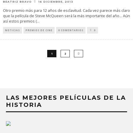
BEATRIZ BRAVO
16 DICIEMBRE, 2013
Otro premio más para 12 años de esclavitud. Cada vez parece más claro
que la película de Steve McQueen será la más importante del año... Aún
así estos premios (
...
NOTICIAS
PREMIOS DE CINE
0 COMENTARIOS
0
1
2
LAS MEJORES PELÍCULAS DE LA
HISTORIA