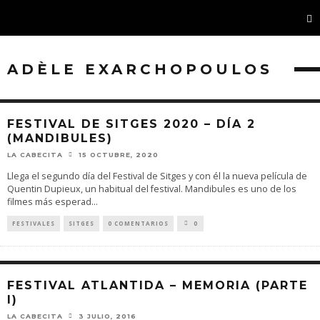
ADÈLE EXARCHOPOULOS
FESTIVAL DE SITGES 2020 – DÍA 2
(MANDIBULES)
LA CABECITA
15 OCTUBRE, 2020
Llega el segundo día del Festival de Sitges y con él la nueva película de
Quentin Dupieux, un habitual del festival. Mandibules es uno de los
filmes más esperad
...
FESTIVALES
SITGES
0 COMENTARIOS
0
FESTIVAL ATLANTIDA – MEMORIA (PARTE
I)
LA CABECITA
3 JULIO, 2016