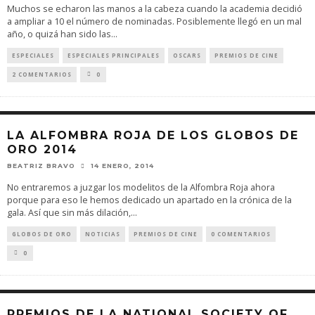
Muchos se echaron las manos a la cabeza cuando la academia decidió
a ampliar a 10 el número de nominadas. Posiblemente llegó en un mal
año, o quizá han sido las
...
ESPECIALES
ESPECIALES PRINCIPALES
OSCARS
PREMIOS DE CINE
2 COMENTARIOS
0
LA ALFOMBRA ROJA DE LOS GLOBOS DE
ORO 2014
BEATRIZ BRAVO
14 ENERO, 2014
No entraremos a juzgar los modelitos de la Alfombra Roja ahora
porque para eso le hemos dedicado un apartado en la crónica de la
gala. Así que sin más dilación,
...
GLOBOS DE ORO
NOTICIAS
PREMIOS DE CINE
0 COMENTARIOS
0
PREMIOS DE LA NATIONAL SOCIETY OF