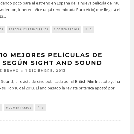
dando poco para el estreno en España de la nueva película de Paul
derson, Inherent Vice (aquí renombrada Puro Vicio) que llegará el
23
...
ES
ESPECIALES PRINCIPALES
0 COMENTARIOS
0
 10 MEJORES PELÍCULAS DE
3 SEGÚN SIGHT AND SOUND
Z BRAVO
1 DICIEMBRE, 2013
 Sound, la revista de cine publicada por el British Film Institute ya ha
 su Top10 del 2013. El año pasado la revista británica apostó por
S
0 COMENTARIOS
0