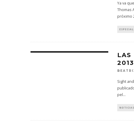
Ya va que
Thomas An
próximo 
ESPECIAL
LAS
201
BEATRI
Sight and
publicado
pel
...
NOTICIA