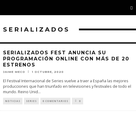
SERIALIZADOS
SERIALIZADOS FEST ANUNCIA SU
PROGRAMACIÓN ONLINE CON MÁS DE 20
ESTRENOS
JAIME MECO
1 OCTUBRE, 2020
El Festival Internacional de Series vuelve a traer a España las mejores
producciones que han triunfado en televisiones y festivales de todo el
mundo. Reino Unid
...
NOTICIAS
SERIES
0 COMENTARIOS
0