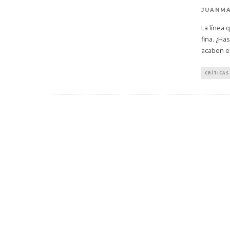
JUANMA
La línea
fina. ¿H
acaben e
CRÍTICAS