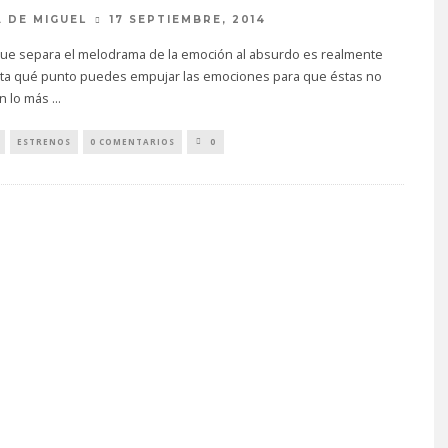
 DE MIGUEL
17 SEPTIEMBRE, 2014
 que separa el melodrama de la emoción al absurdo es realmente
asta qué punto puedes empujar las emociones para que éstas no
n lo más
...
ESTRENOS
0 COMENTARIOS
0