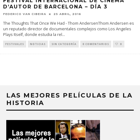
FESTIVAL INTERNACIONAL DE CINEMA
D’AUTOR DE BARCELONA – DÍA 3
FEDERICO VAN CIBEIRA
25 ABRIL, 2016
The Thoughts That Once We Had - Thom AndersenThom Andersen es
un reputado director de documentales complejos como Los Angeles
Plays Itself, donde estudia la rel
...
FESTIVALES
NOTICIAS
SIN CATEGORÍA
0 COMENTARIOS
0
LAS MEJORES PELÍCULAS DE LA
HISTORIA