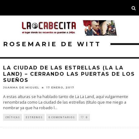
ROSEMARIE DE WITT
LA CIUDAD DE LAS ESTRELLAS (LA LA
LAND) – CERRANDO LAS PUERTAS DE LOS
SUEÑOS
JUANMA DE MIGUEL
17 ENERO, 2017
A estas alturas se ha hablado tanto de La La Land, aquí vulgarmente
renombrada como La ciudad de las estrellas (título que me niego a
nombrar ya que ha robado l
...
CRÍTICAS
ESTRENOS
0 COMENTARIOS
0