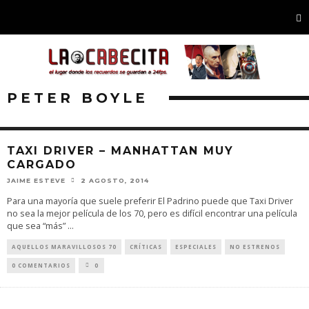
PETER BOYLE
TAXI DRIVER – MANHATTAN MUY
CARGADO
JAIME ESTEVE
2 AGOSTO, 2014
Para una mayoría que suele preferir El Padrino puede que Taxi Driver
no sea la mejor película de los 70, pero es difícil encontrar una película
que sea “más”
...
AQUELLOS MARAVILLOSOS 70
CRÍTICAS
ESPECIALES
NO ESTRENOS
0 COMENTARIOS
0