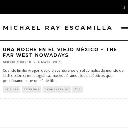
MICHAEL RAY ESCAMILLA
UNA NOCHE EN EL VIEJO MÉXICO – THE
FAR WEST NOWADAYS
SERGIO MORENO
6 MAYO, 2014
Cuando Emilio Aragón decidió aventurarse en el complicado mundo de
la dirección cinematográfica, muchos éramos los escépticos que
pensábamos que quizás Miliki
...
CRÍTICAS
ESTRENOS
0 COMENTARIOS
0