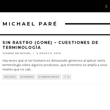
MICHAEL PARÉ
SIN RASTRO (GONE) – CUESTIONES DE
TERMINOLOGÍA
JUANMA DE MIGUEL
2 AGOSTO, 2012
Hay veces que el ser humano es demasiado generoso al aplicar cierta
terminología sobre algunos productos, que el termino se amplía a unos
niveles que no sab
...
CRÍTICAS
ESTRENOS
0 COMENTARIOS
0