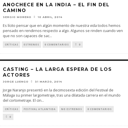
ANOCHECE EN LA INDIA – EL FIN DEL
CAMINO
SERGIO MORENO
10 ABRIL, 2014
Es lícito pensar que en algún momento de nuestra vida todos hemos
pensado en rendirnos respecto a algo. Algunos se rinden cuando ven
que no son capaces de sac
...
CRÍTICAS
ESTRENOS
0 COMENTARIOS
0
CASTING – LA LARGA ESPERA DE LOS
ACTORES
JORGE LUENGO
31 MARZO, 2014
Jorge Naranjo presentó en la decimosexta edición del Festival de
Málaga su primer largometraje, tras una dilatada carrera en el mundo
del cortometraje. El cin
...
CRÍTICAS
FESTIVAL ATLANTIDA
NO ESTRENOS
0 COMENTARIOS
0