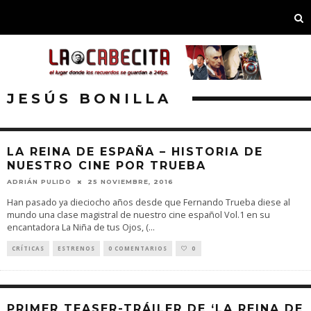
JESÚS BONILLA
LA REINA DE ESPAÑA – HISTORIA DE
NUESTRO CINE POR TRUEBA
ADRIÁN PULIDO
25 NOVIEMBRE, 2016
Han pasado ya dieciocho años desde que Fernando Trueba diese al
mundo una clase magistral de nuestro cine español Vol.1 en su
encantadora La Niña de tus Ojos, (
...
CRÍTICAS
ESTRENOS
0 COMENTARIOS
0
PRIMER TEASER-TRÁILER DE ‘LA REINA DE