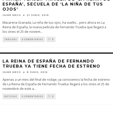
ESPAÑA’, SECUELA DE ‘LA NIÑA DE TUS
OJOS’
JAIME MECO
21 JUNIO, 2016
Macarena Granada, La niña de tus ojos, ha vuelto… pero ahora es La
Reina de España, la nueva película de Fernando Trueba que llegará a
los cines el 25 de noviem
...
TRÁILERS
0 COMENTARIOS
0
LA REINA DE ESPAÑA DE FERNANDO
TRUEBA YA TIENE FECHA DE ESTRENO
JAIME MECO
8 JUNIO, 2016
Apenas a un mes del final de rodaje, ya conocemos la fecha de estreno
de La Reina de España de Fernando Trueba: llegará a los cines el 25 de
noviembre de este a
...
NOTICIAS
0 COMENTARIOS
0