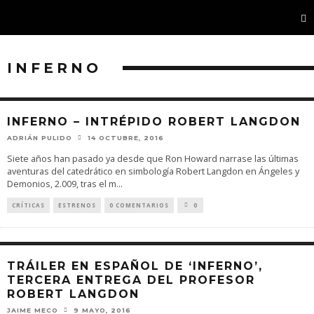
INFERNO
INFERNO – INTRÉPIDO ROBERT LANGDON
ADRIÁN PULIDO
14 OCTUBRE, 2016
Siete años han pasado ya desde que Ron Howard narrase las últimas
aventuras del catedrático en simbología Robert Langdon en Ángeles y
Demonios, 2.009, tras el m
...
CRÍTICAS
ESTRENOS
0 COMENTARIOS
0
TRÁILER EN ESPAÑOL DE ‘INFERNO’,
TERCERA ENTREGA DEL PROFESOR
ROBERT LANGDON
JAIME MECO
9 MAYO, 2016