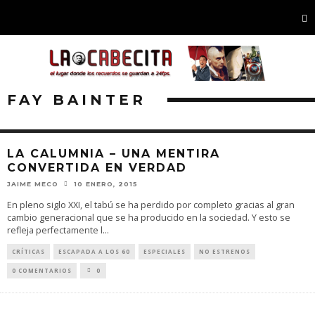
FAY BAINTER
LA CALUMNIA – UNA MENTIRA
CONVERTIDA EN VERDAD
JAIME MECO
10 ENERO, 2015
En pleno siglo XXI, el tabú se ha perdido por completo gracias al gran
cambio generacional que se ha producido en la sociedad. Y esto se
refleja perfectamente l
...
CRÍTICAS
ESCAPADA A LOS 60
ESPECIALES
NO ESTRENOS
0 COMENTARIOS
0