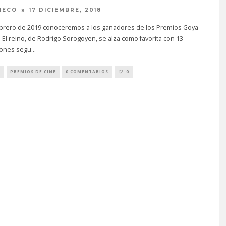
MECO
17 DICIEMBRE, 2018
febrero de 2019 conoceremos a los ganadores de los Premios Goya
 El reino, de Rodrigo Sorogoyen, se alza como favorita con 13
ones segu
...
S
PREMIOS DE CINE
0 COMENTARIOS
0