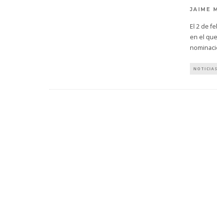
JAIME 
El 2 de 
en el que
nominaci
NOTICIA