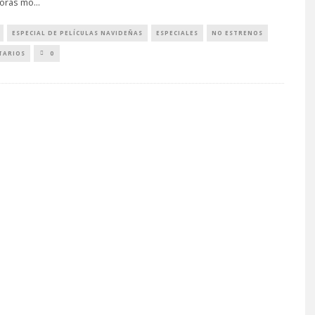
oras mo
...
ESPECIAL DE PELÍCULAS NAVIDEÑAS
ESPECIALES
NO ESTRENOS
TARIOS
0