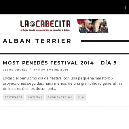
ALBAN TERRIER
MOST PENEDÉS FESTIVAL 2014 – DÍA 9
JESÚS URGELL
17 NOVIEMBRE, 2014
Encaro el penúltimo día del festival con una pequeña maratón: 5
proyecciones seguidas, nada menos, de una gran calidad general: las
de los tres últimos document
...
FESTIVALES
NOTICIAS
0 COMENTARIOS
0