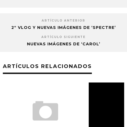
ARTÍCULO ANTERIOR
2º VLOG Y NUEVAS IMÁGENES DE ‘SPECTRE’
ARTÍCULO SIGUIENTE
NUEVAS IMÁGENES DE ‘CAROL’
ARTÍCULOS RELACIONADOS
CHRISTOPHER LA
‘HAIL, CAESAR!’ 
JAIME MECO
15 NO