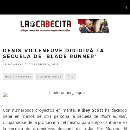
DENIS VILLENEUVE DIRIGIRÁ LA
SECUELA DE ‘BLADE RUNNER’
JAIME MECO
27 FEBRERO, 2015
NOTICIAS BREVES
0 COMENTARIOS
0
Con numerosos proyectos en mente,
Ridley Scott
ha decidido
dejar en manos de otra persona la secuela de
Blade Runner
,
ocupándose de la producción del mismo para luego centrarse en
la secuela de
Prometheus
después de rodar
The Martian
. El