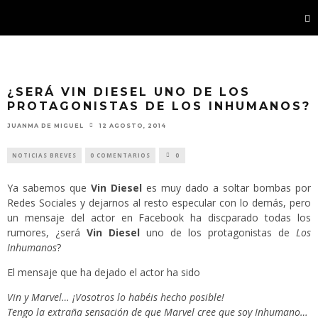
¿SERÁ VIN DIESEL UNO DE LOS
PROTAGONISTAS DE LOS INHUMANOS?
JUANMA DE MIGUEL
12 AGOSTO, 2014
NOTICIAS BREVES
0 COMENTARIOS
0
Ya sabemos que
Vin Diesel
es muy dado a soltar bombas por
Redes Sociales y dejarnos al resto especular con lo demás, pero
un mensaje del actor en Facebook ha discparado todas los
rumores, ¿será
Vin Diesel
uno de los protagonistas de
Los
Inhumanos
?
El mensaje que ha dejado el actor ha sido
Vin y Marvel… ¡Vosotros lo habéis hecho posible!
Tengo la extraña sensación de que Marvel cree que soy Inhumano…