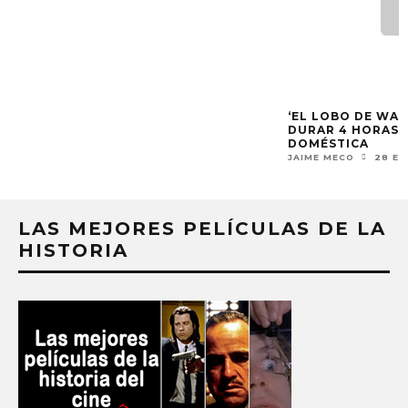
‘EL LOBO DE WAL
DURAR 4 HORAS E
DOMÉSTICA
JAIME MECO
28 EN
LAS MEJORES PELÍCULAS DE LA
HISTORIA