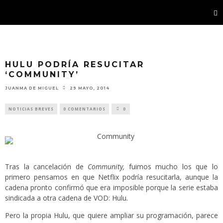
HULU PODRÍA RESUCITAR
‘COMMUNITY’
JUANMA DE MIGUEL
29 MAYO, 2014
NOTICIAS BREVES
0 COMENTARIOS
0
Tras la cancelación de
Community,
fuimos mucho los que lo
primero pensamos en que Netflix podría resucitarla, aunque la
cadena pronto confirmó que era imposible porque la serie estaba
sindicada a otra cadena de VOD: Hulu.
Pero la propia Hulu, que quiere ampliar su programación, parece