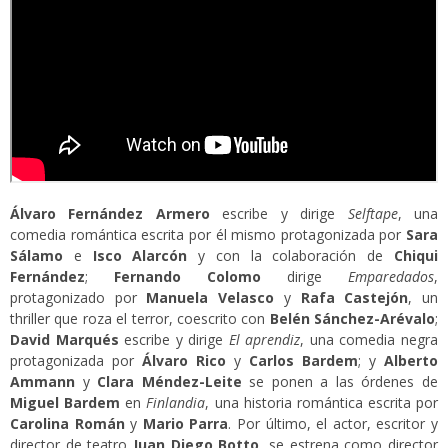
Álvaro Fernández Armero
escribe y dirige
Selftape
, una
comedia romántica escrita por él mismo protagonizada por
Sara
Sálamo
e
Isco Alarcón
y con la colaboración de
Chiqui
Fernández
;
Fernando Colomo
dirige
Emparedados
,
protagonizado por
Manuela Velasco
y
Rafa Castejón
, un
thriller que roza el terror, coescrito con
Belén Sánchez-Arévalo
;
David Marqués
escribe y dirige
El aprendiz
, una comedia negra
protagonizada por
Álvaro Rico
y
Carlos Bardem
; y
Alberto
Ammann
y
Clara Méndez-Leite
se ponen a las órdenes de
Miguel Bardem
en
Finlandia
, una historia romántica escrita por
Carolina Román
y
Mario Parra
. Por último, el actor, escritor y
director de teatro
Juan Diego Botto
, se estrena como director