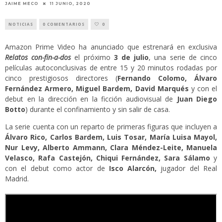
JAIME MECO
11 JUNIO, 2020
NOTICIAS
0 COMENTARIOS
0
Amazon Prime Video ha anunciado que estrenará en exclusiva
Relatos con-fin-a-dos
el próximo
3 de julio
, una serie de cinco
películas autoconclusivas de entre 15 y 20 minutos rodadas por
cinco prestigiosos directores (
Fernando Colomo, Álvaro
Fernández Armero, Miguel Bardem, David Marqués
y con el
debut en la dirección en la ficción audiovisual de
Juan Diego
Botto
) durante el confinamiento y sin salir de casa.
La serie cuenta con un reparto de primeras figuras que incluyen a
Álvaro Rico, Carlos Bardem, Luis Tosar, María Luisa Mayol,
Nur Levy, Alberto Ammann, Clara Méndez-Leite, Manuela
Velasco, Rafa Castejón, Chiqui Fernández, Sara Sálamo
y
con el debut como actor de
Isco Alarcón,
jugador del Real
Madrid.