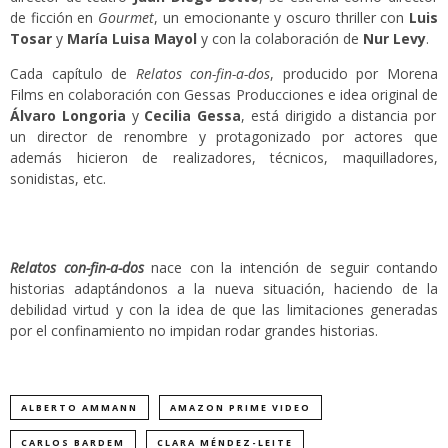
de ficción en
Gourmet
, un emocionante y oscuro thriller con
Luis
Tosar
y
María Luisa Mayol
y con la colaboración de
Nur Levy
.
Cada capítulo de
Relatos con-fin-a-dos
, producido por Morena
Films en colaboración con Gessas Producciones e idea original de
Álvaro Longoria
y
Cecilia Gessa
, está dirigido a distancia por
un director de renombre y protagonizado por actores que
además hicieron de realizadores, técnicos, maquilladores,
sonidistas, etc.
Relatos con-fin-a-dos
nace con la intención de seguir contando
historias adaptándonos a la nueva situación, haciendo de la
debilidad virtud y con la idea de que las limitaciones generadas
por el confinamiento no impidan rodar grandes historias.
ALBERTO AMMANN
AMAZON PRIME VIDEO
CARLOS BARDEM
CLARA MÉNDEZ-LEITE