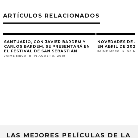
ARTÍCULOS RELACIONADOS
SANTUARIO, CON JAVIER BARDEM Y
NOVEDADES DE A
CARLOS BARDEM, SE PRESENTARÁ EN
EN ABRIL DE 202
EL FESTIVAL DE SAN SEBASTIÁN
JAIME MECO
30 M
JAIME MECO
14 AGOSTO, 2019
LAS MEJORES PELÍCULAS DE LA