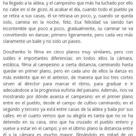
ha llegado a la aldea, y el campesino que más ha luchado por ello
no cabe en sí de gozo. Al acabar el día, cuando todo el pueblo ya
se retira a sus casas, él se retrasa un poco, y, cuando se queda
solo, camina en la noche, feliz. Esa felicidad va siendo tan
incontenible que poco a poco, gradualmente, su caminar se va
convirtiendo en danzar, primero ligeramente, pero cada vez más
claramente un baile y no solo un paseo.
Dovzhenko lo filma en cinco planos muy similares, pero con
sutiles e importantes diferencias: en todos ellos la cámara,
estática, filma al campesino a cierta distancia, caminando hasta
quedar en primer plano, pero en cada uno de ellos la danza es
más evidente que en el anterior, de manera que los tres cortes
sirven al director para marcar el ritmo, para graduar e ir
adecuándose a la progresiva euforia del paisano. Además, nos va
mostrando por dónde avanza el campesino: en el primer plano
entre en el pueblo, desde el campo de cultivo caminando; en el
segundo y tercero ya está entre casas de la aldea y baila por sus
calles; en el cuarto vemos que su alegría es tanta que no se ha
detenido en su casa, sino que ha cruzado el pueblo entero y
vuelve a estar en el campo; y en el último plano la distancia entre
él y la cámara es mucho mayor, filmándolo en mitad de un