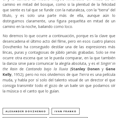
camino en mitad del bosque, como si la plenitud de la felicidad
que siente es tal que se funde con la naturaleza, con la “tierra” del
título, y es solo una parte más de ella, aunque aún lo
distinguimos claramente, una figura pequeñita en mitad de un
camino en la noche, bailando como loco.
No diremos lo que ocurre a continuación, porque es la clave que
desencadena el último acto del filme, pero en esos cuatro planos
Dovzhenko ha conseguido destilar una de las expresiones más
líricas, puras y contagiosas de júbilo jamás grabadas. Solo se me
ocurre otra escena que se le pueda comparar, en la que también
la danza sirve para comunicar la alegría absoluta, y es el
Singin’ in
the Rain
de
Cantando bajo la lluvia
(
Stanley Donen
y
Gene
Kelly
, 1952); pero no nos olvidemos de que
Tierra
es una película
muda, y habla por sí solo del talento visual de un director el que
consiga transmitir todo el gozo de un baile sin que podamos oír
la música o el canto que lo guían.
ALEXANDER DOVZHENKO
IVAN FRANKO