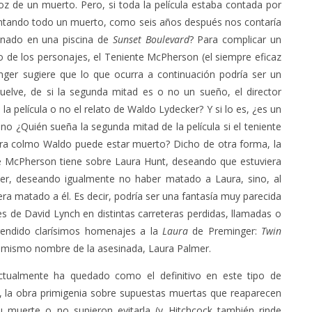
z de un muerto. Pero, si toda la película estaba contada por
ontando todo un muerto, como seis años después nos contaría
sinado en una piscina de
Sunset Boulevard
? Para complicar un
o de los personajes, el Teniente McPherson (el siempre eficaz
ger sugiere que lo que ocurra a continuación podría ser un
uelve, de si la segunda mitad es o no un sueño, el director
la película o no el relato de Waldo Lydecker? Y si lo es, ¿es un
 no ¿Quién sueña la segunda mitad de la película si el teniente
ra colmo Waldo puede estar muerto? Dicho de otra forma, la
te McPherson tiene sobre Laura Hunt, deseando que estuviera
cker, deseando igualmente no haber matado a Laura, sino, al
ra matado a él. Es decir, podría ser una fantasía muy parecida
s de David Lynch en distintas carreteras perdidas, llamadas o
endido clarísimos homenajes a la
Laura
de Preminger:
Twin
l mismo nombre de la asesinada, Laura Palmer.
ctualmente ha quedado como el definitivo en este tipo de
o, la obra primigenia sobre supuestas muertas que reaparecen
 muerte o no supieron evitarla (y Hitchcock también rinde