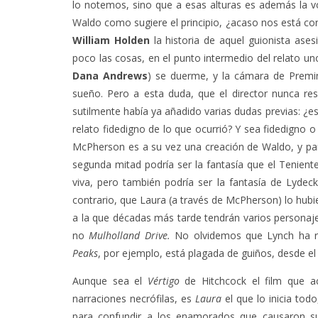
lo notemos, sino que a esas alturas es además la vo
Waldo como sugiere el principio, ¿acaso nos está c
William Holden
la historia de aquel guionista ase
poco las cosas, en el punto intermedio del relato un
Dana Andrews
) se duerme, y la cámara de Premin
sueño. Pero a esta duda, que el director nunca res
sutilmente había ya añadido varias dudas previas: ¿es 
relato fidedigno de lo que ocurrió? Y sea fidedigno o
McPherson es a su vez una creación de Waldo, y pa
segunda mitad podría ser la fantasía que el Tenien
viva, pero también podría ser la fantasía de Lyde
contrario, que Laura (a través de McPherson) lo hubie
a la que décadas más tarde tendrán varios personaje
no
Mulholland Drive.
No olvidemos que Lynch ha r
Peaks
, por ejemplo, está plagada de guiños, desde e
Aunque sea el
Vértigo
de Hitchcock el film que a
narraciones necrófilas, es
Laura
el que lo inicia tod
para confundir a los enamorados que causaron su