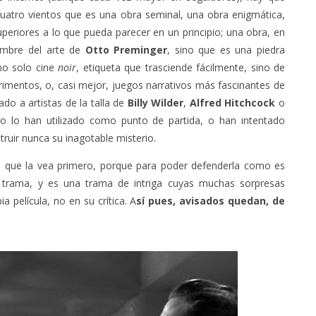
 cuatro vientos que es una obra seminal, una obra enigmática,
eriores a lo que pueda parecer en un principio; una obra, en
umbre del arte de
Otto Preminger
, sino que es una piedra
no solo cine
noir
, etiqueta que trasciende fácilmente, sino de
rimentos, o, casi mejor, juegos narrativos más fascinantes de
nado a artistas de la talla de
Billy Wilder
,
Alfred Hitchcock
o
o lo han utilizado como punto de partida, o han intentado
struir nunca su inagotable misterio.
to que la vea primero, porque para poder defenderla como es
 trama, y es una trama de intriga cuyas muchas sorpresas
 película, no en su crítica. A
sí pues, avisados quedan, de