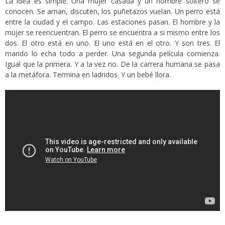
La idea es simple. Una mujer casada y un hombre soltero se
conocen. Se aman, discuten, los puñetazos vuelan. Un perro está
entre la ciudad y el campo. Las estaciones pasan. El hombre y la
mujer se reencuentran. El perro se encuentra a si mismo entre los
dos. El otro está en uno. El uno está en el otro. Y son tres. El
marido lo echa todo a perder. Una segunda película comienza.
Igual que la primera. Y a la vez no. De la carrera humana se pasa
a la metáfora. Termina en ladridos. Y un bebé llora.