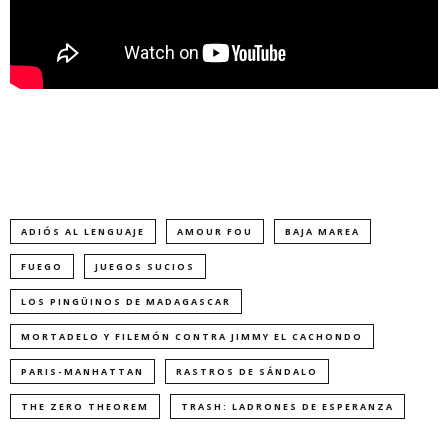
ADIÓS AL LENGUAJE
AMOUR FOU
BAJA MAREA
FUEGO
JUEGOS SUCIOS
LOS PINGÜINOS DE MADAGASCAR
MORTADELO Y FILEMÓN CONTRA JIMMY EL CACHONDO
PARIS-MANHATTAN
RASTROS DE SÁNDALO
THE ZERO THEOREM
TRASH: LADRONES DE ESPERANZA