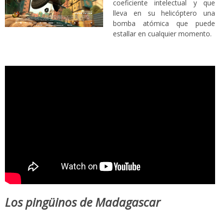
coeficiente intelectual y que
lleva en su helicóptero una
bomba atómica que puede
estallar en cualquier momento.
Los pingüinos de Madagascar