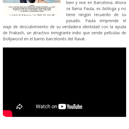
bien y vive en Barcelona. Ahora
se llama Paula, es bióloga y no
tiene ningún recuerdo de su
pasado. Paula emprende el
viaje de descubrimiento de su verdadera identidad con la ayuda
de Prakash, un atractivo inmigrante indio que vende películas de
Bollywood en el barrio barcelonés del Raval.