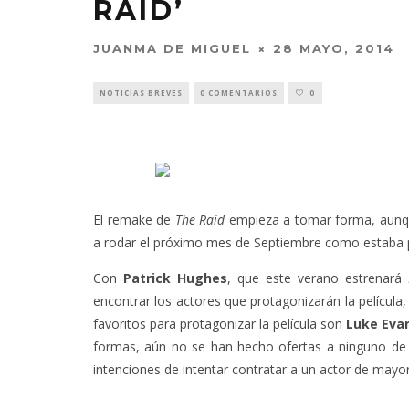
RAID’
JUANMA DE MIGUEL
28 MAYO, 2014
NOTICIAS BREVES
0 COMENTARIOS
0
El remake de
The Raid
empieza a tomar forma, aunq
a rodar el próximo mes de Septiembre como estaba pe
Con
Patrick Hughes
, que este verano estrenará
encontrar los actores que protagonizarán la película
favoritos para protagonizar la película son
Luke Eva
formas, aún no se han hecho ofertas a ninguno de l
intenciones de intentar contratar a un actor de mayo